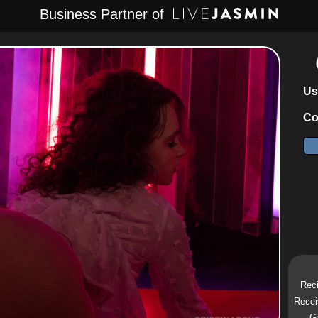
Business Partner of
Us
Co
Reci
Recei
Ga